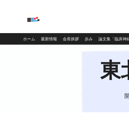
東北神経心理懇話会
ホーム
最新情報
会長挨拶
歩み
論文集「臨床神
東