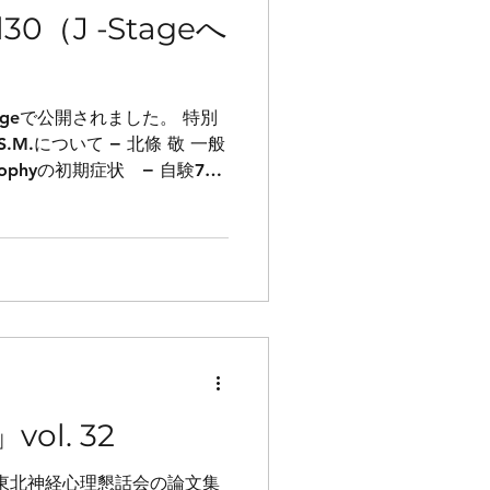
0（J -Stageへ
tageで公開されました。 特別
.M.について − 北條 敬 一般
l Atrophyの初期症状 − 自験7例
英語のみのディスレク...
ol. 32
回東北神経心理懇話会の論文集