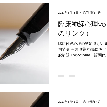
2023年1月15日
読了時間: 1分
臨床神経心理vol3
のリンク）
臨床神経心理の第31巻がJ -
別講演 左頭頂葉 損傷におけ
般演題 Logoclonia（語
尚、船山道隆、加藤正弘 特
硬化症の一例...
2023年1月15日
読了時間: 1分