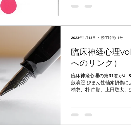
2023年1月15日
読了時間: 1分
臨床神経心理vol.3
へのリンク）
臨床神経心理の第31巻がJ -
般演題 びまん性軸索損傷に
柚衣、朴 白順、上田敬太、
模写及び描画に特徴を有し
及び描画の縦断的推移について