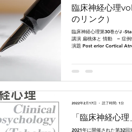
臨床神経心理vol3
のリンク）
臨床神経心理第30巻がJ -S
講演 扁桃体と 情動 − 症例S
演題 Post erior Cortica
と文献レビュー − 船山道隆 
2022年2月17日
読了時間: 1分
「臨床神経心理」v
2021年に開催された第32