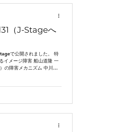
1（J-Stageへ
Stageで公開されました。 特
るイメージ障害 船山道隆 一
間代 ）の障害メカニズム 中川良
異な語性錯語を呈した多発性