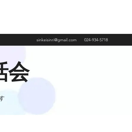
sinkeisinri@gmail.com
024-934-5718
話会
す