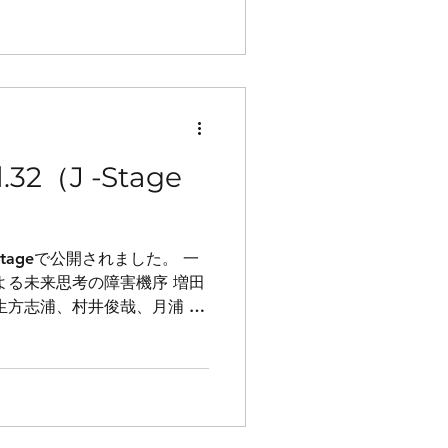
2（J -Stage
Stageで公開されました。 一
よる未来思考の障害機序 増田
生方志浦、村井俊哉、月浦 崇
た左半側空間無視患者の模写
 更井智子、諸冨...