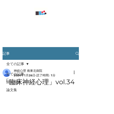
東北神経心理懇話会
記事
全ての記事
神経心理 南東北病院
全ての記事
2024年1月26日
読了時間: 1分
「臨床神経心理」vol.34
開催情報
論文集