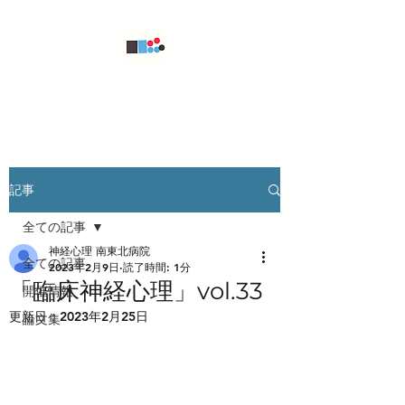
東北神経心理懇話会
記事
全ての記事
神経心理 南東北病院
全ての記事
2023年2月9日
読了時間: 1分
「臨床神経心理」vol.33
開催情報
更新日：
2023年2月25日
論文集